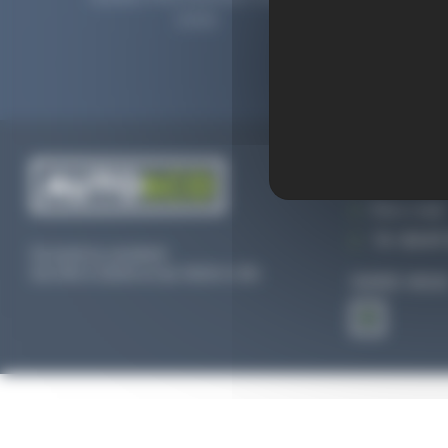
2006.
prolong
CONTACTEZ
Par e-mail
Tél :
02 47 
Du lundi au vendredi
De 09h à 12h30 et de 13h30 à 18h
SUIVEZ-NOU