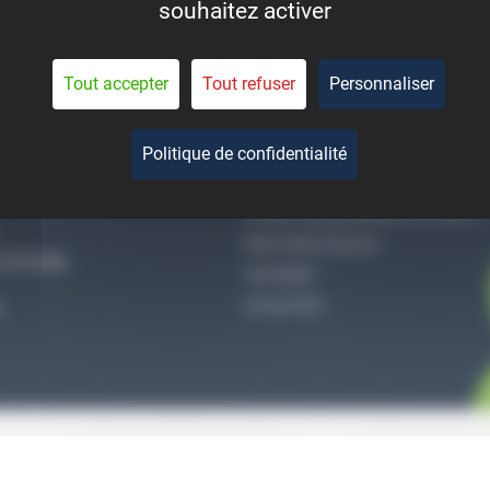
souhaitez activer
eant la durée de vie des
pièces.
Tout accepter
Tout refuser
Personnaliser
Politique de confidentialité
-NOUS
QUI SOMMES-NOUS
CONDITIONS GÉNÉRALES DE VENTE
MENTIONS LÉGALES
27 51 36
VIE PRIVÉE
ACCES PRO
S