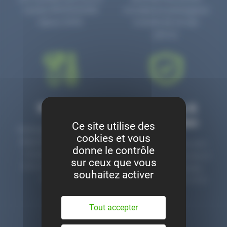
numéro PR3700006D
circulaire en prolongeant
depuis 2006.
la durée de vie des
pièces.
Montage
Garanties &
satisfaction
Ce site utilise des
Notre garage est à votre
cookies et vous
disposition pour monter
Toutes nos pièces sont
donne le contrôle
nos pièces neuves et
contrôlées et garanties 2
sur ceux que vous
d’occasion. Un service
ans. Une ligne dédiée
souhaitez activer
clé en main.
pour le SAV 02 47 27 51
36.
Tout accepter