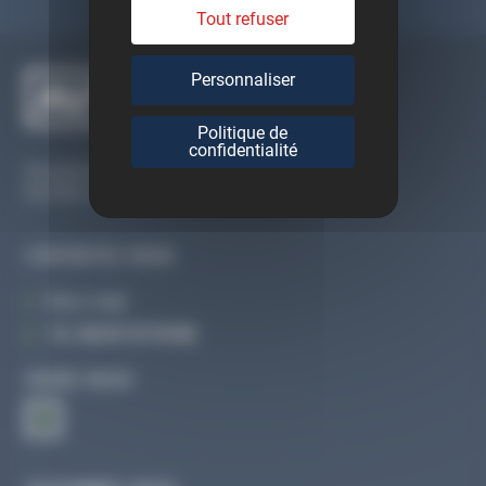
Tout refuser
Personnaliser
Politique de
confidentialité
Du lundi au vendredi
De 09h à 12h30 et de 13h30 à 18h
CONTACTEZ-NOUS
Par e-mail
Tél :
02 47 27 51 36
SUIVEZ-NOUS