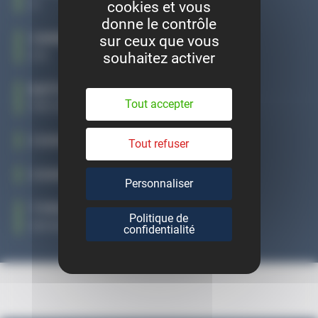
5
cookies et vous
donne le contrôle
CARBURANT
sur ceux que vous
GO
souhaitez activer
BOÎTE DE VITESSE
Tout accepter
MECANIQUE
CODE MOTEUR
Tout refuser
CODE BOÎTE
Personnaliser
TYPE MINE
Politique de
WVWZZZAUZEP505263
confidentialité