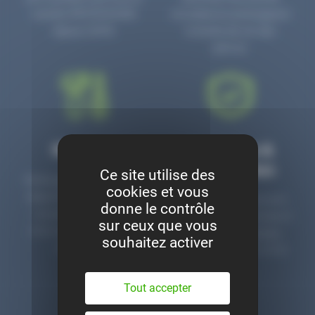
numéro PR3700006D
circulaire en prolongeant
depuis 2006.
la durée de vie des
pièces.
Montage
Garanties &
satisfaction
Ce site utilise des
Notre garage est à votre
cookies et vous
disposition pour monter
Toutes nos pièces sont
donne le contrôle
nos pièces neuves et
contrôlées et garanties 2
sur ceux que vous
d’occasion. Un service
ans. Une ligne dédiée
souhaitez activer
clé en main.
pour le SAV 02 47 27 51
36.
Tout accepter