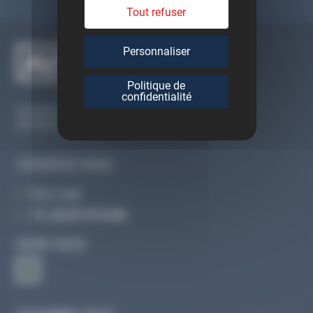
Tout refuser
Personnaliser
Politique de
confidentialité
Du lundi au vendredi
De 09h à 12h30 et de 13h30 à 18h
CONTACTEZ-NOUS
Par e-mail
Tél :
02 47 27 51 36
SUIVEZ-NOUS