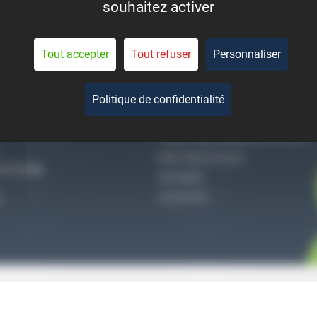
souhaitez activer
eant la durée de vie des
pièces.
Tout accepter
Tout refuser
Personnaliser
Politique de confidentialité
-NOUS
QUI SOMMES-NOUS
CONDITIONS GÉNÉRALES DE VENTE
MENTIONS LÉGALES
27 51 36
VIE PRIVÉE
ACCES PRO
S