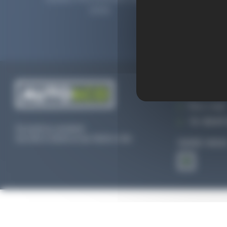
2006.
prolong
CONTACTEZ
Par e-mail
Tél :
02 47 
Du lundi au vendredi
De 09h à 12h30 et de 13h30 à 18h
SUIVEZ-NOU