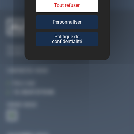
Tout refuser
Personnaliser
Politique de
confidentialité
Du lundi au vendredi
De 09h à 12h30 et de 13h30 à 18h
CONTACTEZ-NOUS
Par e-mail
Tél :
02 47 27 51 36
SUIVEZ-NOUS