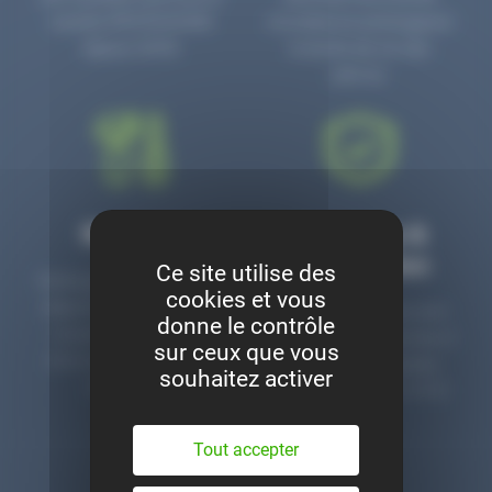
numéro PR3700006D
circulaire en prolongeant
depuis 2006.
la durée de vie des
pièces.
Montage
Garanties &
satisfaction
Ce site utilise des
Notre garage est à votre
cookies et vous
disposition pour monter
Toutes nos pièces sont
donne le contrôle
nos pièces neuves et
contrôlées et garanties 2
sur ceux que vous
d’occasion. Un service
ans. Une ligne dédiée
souhaitez activer
clé en main.
pour le SAV 02 47 27 51
36.
Tout accepter