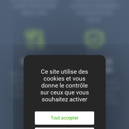
numéro PR3700006D
circulaire en prolongeant
depuis 2006.
la durée de vie des
pièces.
Montage
Garanties &
satisfaction
Ce site utilise des
Notre garage est à votre
cookies et vous
disposition pour monter
Toutes nos pièces sont
donne le contrôle
nos pièces neuves et
contrôlées et garanties 2
sur ceux que vous
d’occasion. Un service
ans. Une ligne dédiée
souhaitez activer
clé en main.
pour le SAV 02 47 27 51
36.
Tout accepter