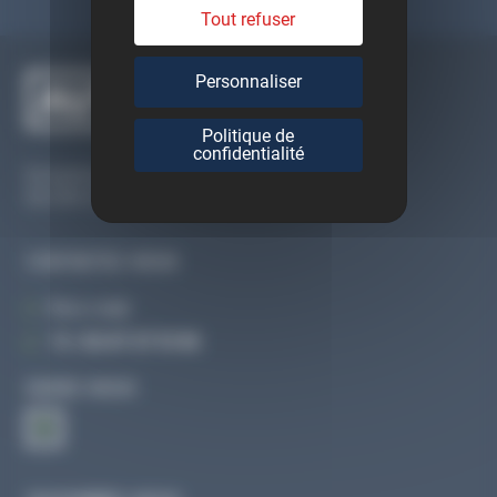
Tout refuser
Personnaliser
Politique de
confidentialité
Du lundi au vendredi
De 09h à 12h30 et de 13h30 à 18h
CONTACTEZ-NOUS
Par e-mail
Tél :
02 47 27 51 36
SUIVEZ-NOUS