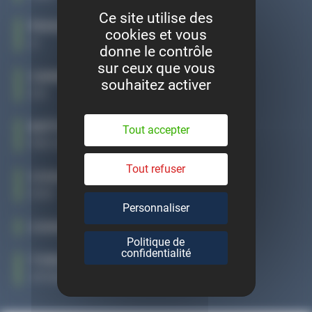
Ce site utilise des
PUISSANCE
cookies et vous
4
donne le contrôle
sur ceux que vous
CARBURANT
souhaitez activer
GO
BOÎTE DE VITESSE
Tout accepter
MECANIQUE
Tout refuser
CODE MOTEUR
9H01
Personnaliser
CODE BOÎTE
Politique de
confidentialité
TYPE MINE
VF3WC9HVLAW051385